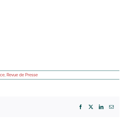
nce
,
Revue de Presse
Facebook
X
LinkedIn
Email