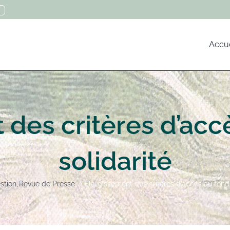
Accue
 des critères d’acc
solidarité
stion
Revue de Presse
Élargissement des critères d’accès au fonds