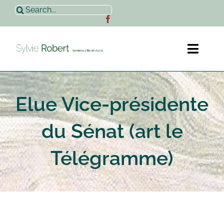
Passer
Rechercher:
au
contenu
Toggl
Naviga
Accueil
Elue Vice-présidente
Sylvie Robert
du Sénat (art le
Actualités
Télégramme)
Contact