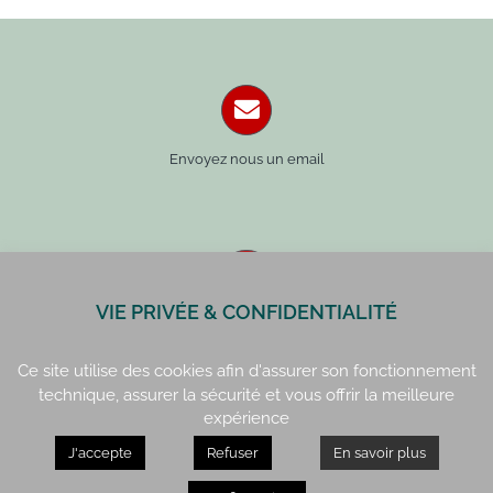
Envoyez nous un email
VIE PRIVÉE & CONFIDENTIALITÉ
Paris : 01 42 34 14 59
Rennes : 02 99 41 70 54
Ce site utilise des cookies afin d'assurer son fonctionnement
technique, assurer la sécurité et vous offrir la meilleure
expérience
J'accepte
Refuser
En savoir plus
Paris : 15, rue de Vaugirard
Rennes : 21, quai Lamennais