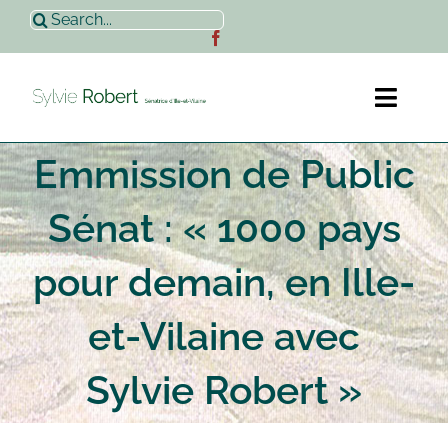
Passer
Rechercher:
au
contenu
Toggl
Naviga
Emmission de Public
Accueil
Sénat : « 1000 pays
Sylvie Robert
pour demain, en Ille-
Actualités
et-Vilaine avec
Contact
Sylvie Robert »