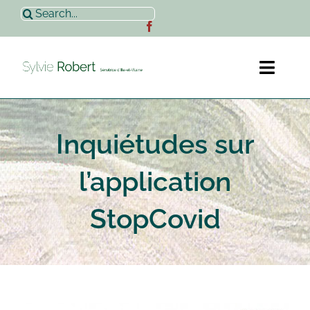
Passer
Rechercher:
au
contenu
Toggl
Naviga
Accueil
Inquiétudes sur
Sylvie Robert
l’application
Actualités
StopCovid
Contact