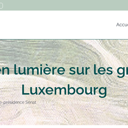
Accue
n lumière sur les g
Luxembourg
e-présidence Sénat
Le sport est mis en lumière sur les grilles d