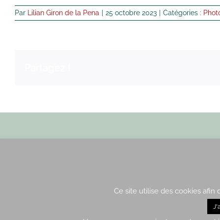
Par
Lilian Giron de la Pena
|
25 octobre 2023
|
Catégories :
Phot
Partagez !
Envoyez nous un email
Ce site utilise des cookies afin
J'
2015-2021 – Tous droits ré