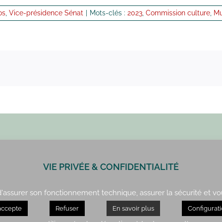
os
,
Vice-présidence Sénat
|
Mots-clés :
2023
,
Commission culture
,
Mu
VIE PRIVÉE & CONFIDENTIALITÉ
Paris : 01 42 34 14 59
Rennes : 02 99 41 70 54
 d'assurer son fonctionnement technique, assurer la sécurité et vo
accepte
Refuser
En savoir plus
Configurat
servés Sylvie Robert. Réalisation
Malibellule.fr
– Mentions légales & politique de co