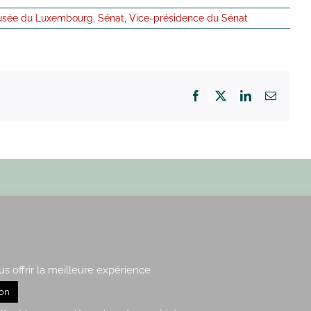
sée du Luxembourg
,
Sénat
,
Vice-présidence du Sénat
Facebook
X
LinkedIn
Email
Paris : 15, rue de Vaugirard
Rennes : 21, quai Lamennais
us offrir la meilleure expérience
ion
nfidentialité
– Plan du site