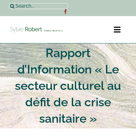
Passer
Rechercher:
au
contenu
Toggl
Naviga
Rapport
Accueil
d’Information « Le
Sylvie Robert
secteur culturel au
Actualités
défit de la crise
Contact
sanitaire »