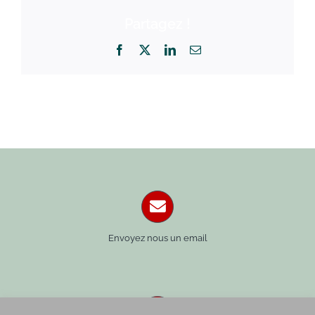
Partagez !
Facebook
X
LinkedIn
Email
Envoyez nous un email