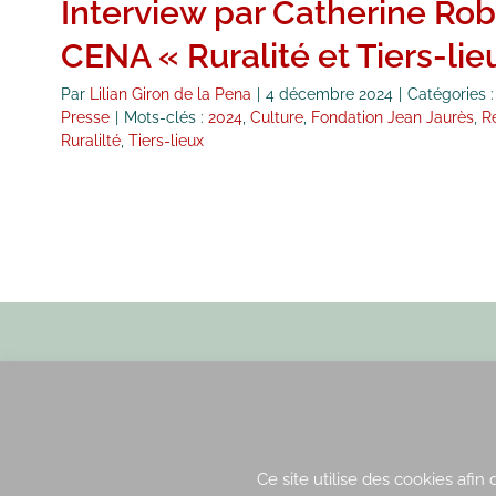
Interview par Catherine Rob
CENA « Ruralité et Tiers-lie
Par
Lilian Giron de la Pena
|
4 décembre 2024
|
Catégories 
Presse
|
Mots-clés :
2024
,
Culture
,
Fondation Jean Jaurès
,
R
Ruralilté
,
Tiers-lieux
Envoyez nous un email
Ce site utilise des cookies afin