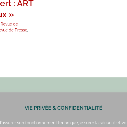
ert : ART
ux »
:
Revue de
evue de Presse
,
VIE PRIVÉE & CONFIDENTIALITÉ
Paris : 01 42 34 14 59
Rennes : 02 99 41 70 54
 d'assurer son fonctionnement technique, assurer la sécurité et vo