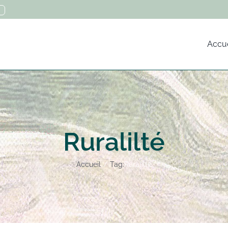
Accue
Ruralilté
Accueil
Tag:
Ruralilté