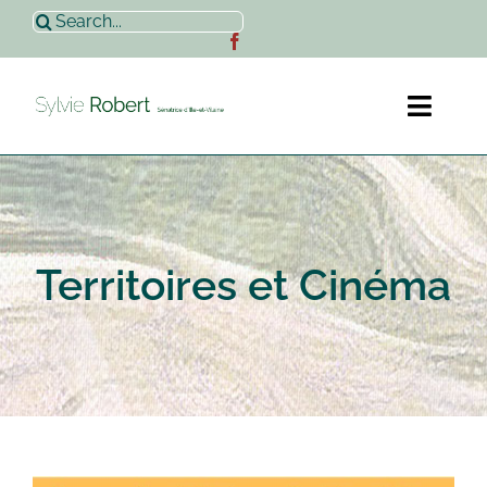
Passer
Rechercher:
au
contenu
Toggl
Naviga
Accueil
Sylvie Robert
Territoires et Cinéma
Actualités
Contact