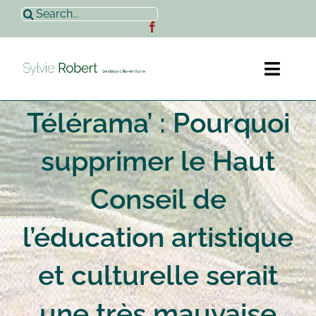
Passer
Rechercher:
au
contenu
Toggl
Naviga
Télérama’ : Pourquoi
Accueil
supprimer le Haut
Sylvie Robert
Conseil de
Actualités
l’éducation artistique
Contact
et culturelle serait
une très mauvaise