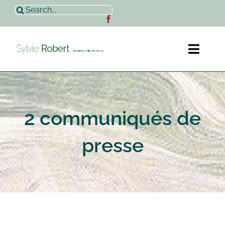
Passer
Rechercher:
au
contenu
Toggl
Naviga
Accueil
2 communiqués de
Sylvie Robert
presse
Actualités
Contact