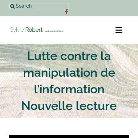
Passer
Rechercher:
au
contenu
Toggl
Naviga
Lutte contre la
Accueil
manipulation de
Sylvie Robert
l’information
Actualités
Nouvelle lecture
Contact