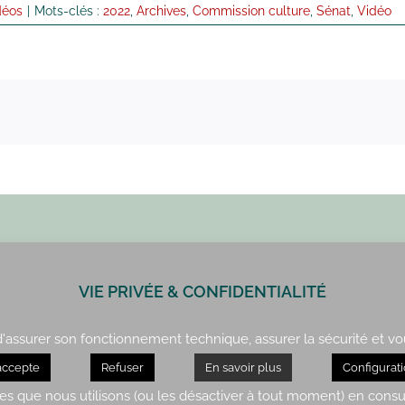
déos
|
Mots-clés :
2022
,
Archives
,
Commission culture
,
Sénat
,
Vidéo
VIE PRIVÉE & CONFIDENTIALITÉ
Paris : 01 42 34 14 59
Rennes : 02 99 41 70 54
 d'assurer son fonctionnement technique, assurer la sécurité et vo
accepte
Refuser
En savoir plus
Configurat
servés Sylvie Robert. Réalisation
Malibellule.fr
– Mentions légales & politique de co
es que nous utilisons (ou les désactiver à tout moment) en consu