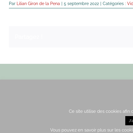
Par
Lilian Giron de la Pena
|
5 septembre 2022
|
Catégories :
Vi
Partagez !
Envoyez nous un email
Ce site utilise des cookies afin
J'
2015-2021 – Tous droits ré
Vous pouvez en savoir plus sur les cooki