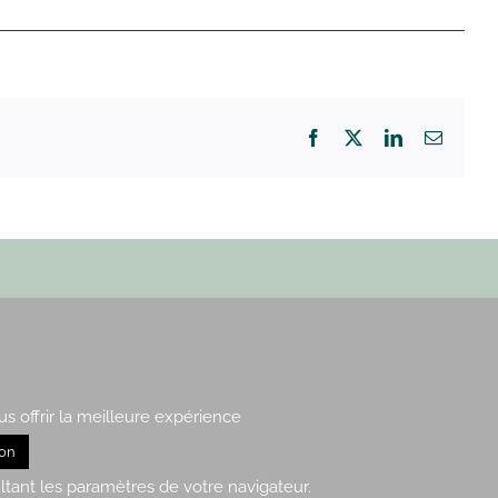
Facebook
X
LinkedIn
Email
Paris : 15, rue de Vaugirard
Rennes : 21, quai Lamennais
us offrir la meilleure expérience
ion
nfidentialité
– Plan du site
ltant les paramètres de votre navigateur.