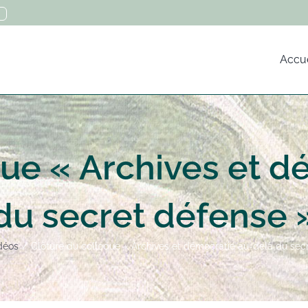
Accue
que « Archives et d
du secret défense 
déos
Clôture du colloque « Archives et démocratie au-delà du sec