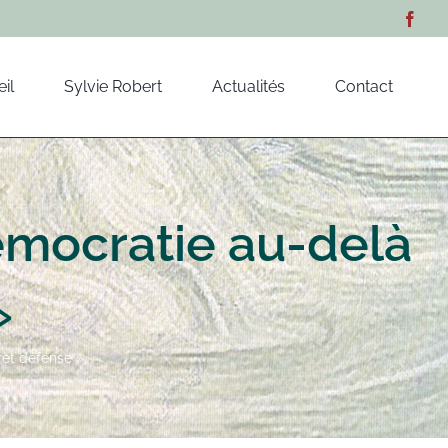
il
Sylvie Robert
Actualités
Contact
émocratie au-delà
»
ret défense »