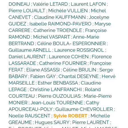
DOINEAU ; Valérie LETARD ; Laurent LAFON ;
Pierre LOUAULT ; Michèle VULLIEN ; Michel
CANEVET ; Claudine KAUFFMANN ; Jocelyne
GUIDEZ ; Isabelle RAIMOND-PAVERO ; Maryse
CARRERE ; Catherine TROENDLE ; Françoise
RAMOND ; Michel VASPART ; Anne-Marie
BERTRAND ; Céline BOULA- ESPERONNIER ;
Guillaume ARNELL ; Laurence ROSSIGNOL ;
Daniel LAURENT ; Laurence COHEN ; Florence
LASSARADE ; Catherine FOURNIER ; Françoise
FERAT ; Eliane ASSASSI ; Céline BRULIN ; Serge
BABARY ; Fabien GAY ; Chantal DESEYNE ; Hervé
MARSEILLE ; Esther BENBASSA ; Claudine
LEPAGE ; Christine LANFRANCHI ; Roland
COURTEAU ; Pierre OUZOULIAS ; Marie-Pierre
MONIER ; Jean-Louis TOURENNE ; Cathy
APOURCEAU-POLY ; Guillaume CHEVROLLIER ;
Noelle RAUSCENT ;
Sylvie ROBERT
; Michelle
GREAUME ; Hugues SAURY ; Pierre LAURENT ;