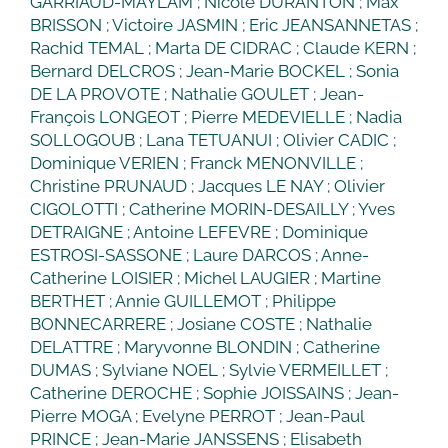
GARRIAUD-MAYLAM ; Nicole DURANTON ; Max
BRISSON ; Victoire JASMIN ; Eric JEANSANNETAS ;
Rachid TEMAL ; Marta DE CIDRAC ; Claude KERN ;
Bernard DELCROS ; Jean-Marie BOCKEL ; Sonia
DE LA PROVOTE ; Nathalie GOULET ; Jean-
François LONGEOT ; Pierre MEDEVIELLE ; Nadia
SOLLOGOUB ; Lana TETUANUI ; Olivier CADIC ;
Dominique VERIEN ; Franck MENONVILLE ;
Christine PRUNAUD ; Jacques LE NAY ; Olivier
CIGOLOTTI ; Catherine MORIN-DESAILLY ; Yves
DETRAIGNE ; Antoine LEFEVRE ; Dominique
ESTROSI-SASSONE ; Laure DARCOS ; Anne-
Catherine LOISIER ; Michel LAUGIER ; Martine
BERTHET ; Annie GUILLEMOT ; Philippe
BONNECARRERE ; Josiane COSTE ; Nathalie
DELATTRE ; Maryvonne BLONDIN ; Catherine
DUMAS ; Sylviane NOEL ; Sylvie VERMEILLET ;
Catherine DEROCHE ; Sophie JOISSAINS ; Jean-
Pierre MOGA ; Evelyne PERROT ; Jean-Paul
PRINCE ; Jean-Marie JANSSENS ; Elisabeth