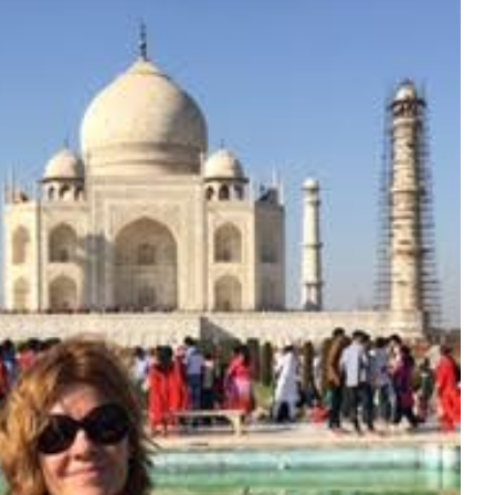
de : un drôle de pays, fou, étonnant et
attachant
Missions