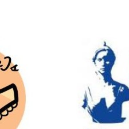
Les avancées e
ulotté-e-s »