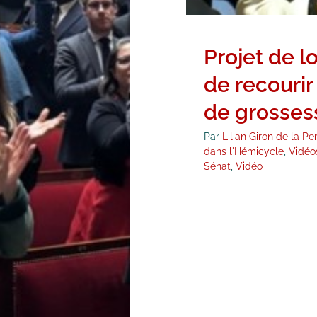
uelle Victoire !
Projet de l
de recourir 
de grosses
Par
Lilian Giron de la Pe
dans l'Hémicycle
,
Vidéo
Sénat
,
Vidéo