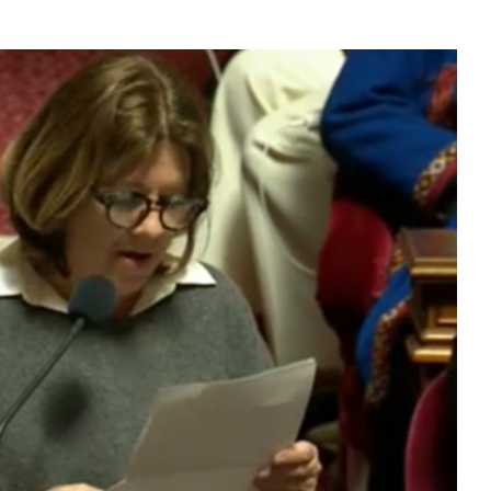
 constitutionnelle Liberté de recourir à
rruption volontaire de grossesse
ycle
Intervention dans l'Hémicycle
Vidéos