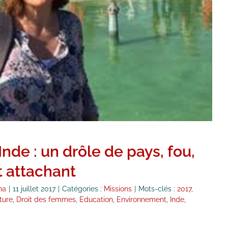
Inde : un drôle de pays, fou,
t attachant
na
|
11 juillet 2017
|
Catégories :
Missions
|
Mots-clés :
2017
,
ture
,
Droit des femmes
,
Education
,
Environnement
,
Inde
,