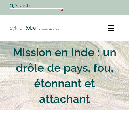
Passer
Rechercher:
au
contenu
Toggl
Naviga
Mission en Inde : un
Accueil
drôle de pays, fou,
Sylvie Robert
étonnant et
Actualités
attachant
Contact