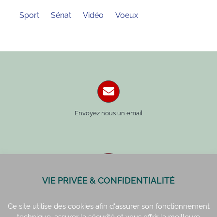
Sport
Sénat
Vidéo
Voeux
Envoyez nous un email
VIE PRIVÉE & CONFIDENTIALITÉ
Paris : 01 42 34 14 59
Rennes : 02 99 41 70 54
Ce site utilise des cookies afin d'assurer son fonctionnement
technique, assurer la sécurité et vous offrir la meilleure