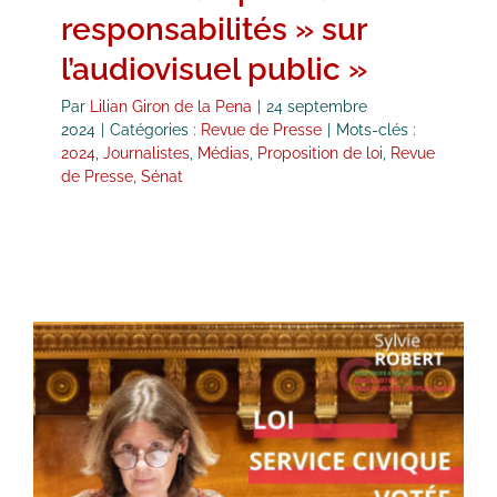
responsabilités » sur
l’audiovisuel public »
Par
Lilian Giron de la Pena
|
24 septembre
2024
|
Catégories :
Revue de Presse
|
Mots-clés :
2024
,
Journalistes
,
Médias
,
Proposition de loi
,
Revue
de Presse
,
Sénat