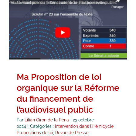
Ma Proposition de loi organique
sur la Réforme du financement de
l’audiovisuel public
Intervention dans l'Hémicycle
Propositions de loi
Revue de Presse
Vidéos
Ma Proposition de loi
organique sur la Réforme
du financement de
l’audiovisuel public
Par
Lilian Giron de la Pena
|
23 octobre
2024
|
Catégories :
Intervention dans l'Hémicycle
,
Propositions de loi
,
Revue de Presse
,