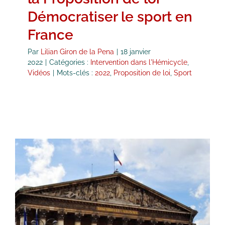
Démocratiser le sport en
France
Par
Lilian Giron de la Pena
|
18 janvier
2022
|
Catégories :
Intervention dans l'Hémicycle
,
Vidéos
|
Mots-clés :
2022
,
Proposition de loi
,
Sport
L’Assemblée Nationale adopte à
l’unanimité ma Proposition de Loi
sur les bibliothèques
Propositions de loi
Revue de Presse