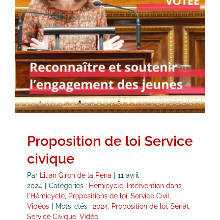
Proposition de loi Service civique
Hémicycle
Intervention dans l'Hémicycle
Propositions de loi
Service Civil
Vidéos
Proposition de loi Service
civique
Par
Lilian Giron de la Pena
|
11 avril
2024
|
Catégories :
Hémicycle
,
Intervention dans
l'Hémicycle
,
Propositions de loi
,
Service Civil
,
Vidéos
|
Mots-clés :
2024
,
Proposition de loi
,
Sénat
,
Service Civique
,
Vidéo