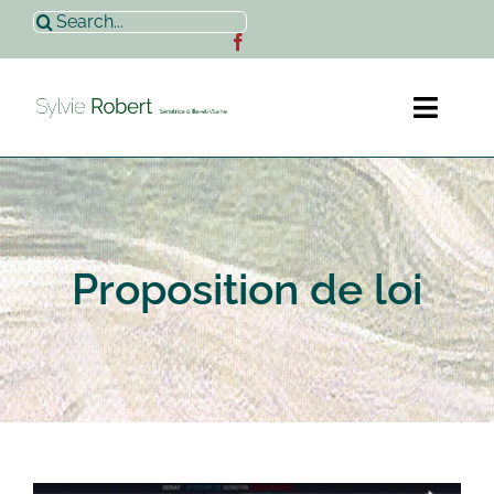
Passer
Rechercher:
au
contenu
Toggl
Naviga
Accueil
Sylvie Robert
Proposition de loi
Actualités
Contact