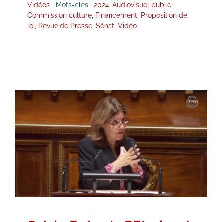
Vidéos
|
Mots-clés :
2024
,
Audiovisuel public
,
Commission culture
,
Financement
,
Proposition de
loi
,
Revue de Presse
,
Sénat
,
Vidéo
Sylvie Robert : PPL visant à
renforcer l’indépendance des
médias et à mieux protéger les
journalistes
Hémicycle
Intervention dans l'Hémicycle
Propositions de loi
Vidéos