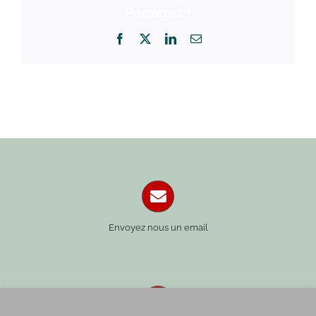
Partagez !
Facebook
X
LinkedIn
Email
Envoyez nous un email