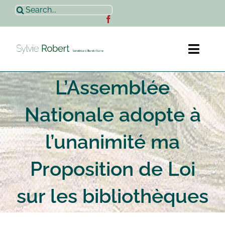
Passer
Rechercher:
au
contenu
Toggl
Naviga
L’Assemblée
Accueil
Nationale adopte à
Sylvie Robert
l’unanimité ma
Actualités
Proposition de Loi
Contact
sur les bibliothèques