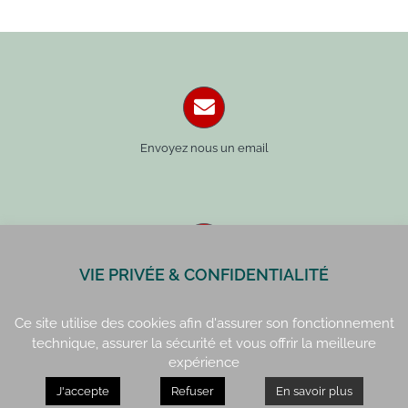
Envoyez nous un email
VIE PRIVÉE & CONFIDENTIALITÉ
Paris : 01 42 34 14 59
Rennes : 02 99 41 70 54
Ce site utilise des cookies afin d'assurer son fonctionnement
technique, assurer la sécurité et vous offrir la meilleure
expérience
J'accepte
Refuser
En savoir plus
Paris : 15, rue de Vaugirard