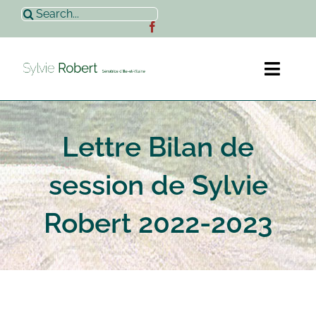
Passer
Rechercher:
au
contenu
Toggl
Naviga
Accueil
Lettre Bilan de
Sylvie Robert
session de Sylvie
Actualités
Robert 2022-2023
Contact