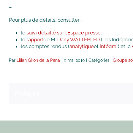
–
Pour plus de détails, consulter :
le
suivi détaillé sur l’Espace presse
;
le
rapport
de M.
Dany WATTEBLED
(Les Indépend
les comptes rendus (
analytique
et
intégral
) et la
Par
Lilian Giron de la Pena
|
9 mai 2019
|
Catégories :
Groupe soc
Partagez !