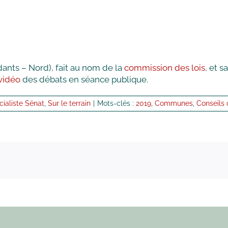
ants – Nord), fait au nom de la
commission des lois
, et s
vidéo
des débats en séance publique.
ialiste Sénat
,
Sur le terrain
|
Mots-clés :
2019
,
Communes
,
Conseils