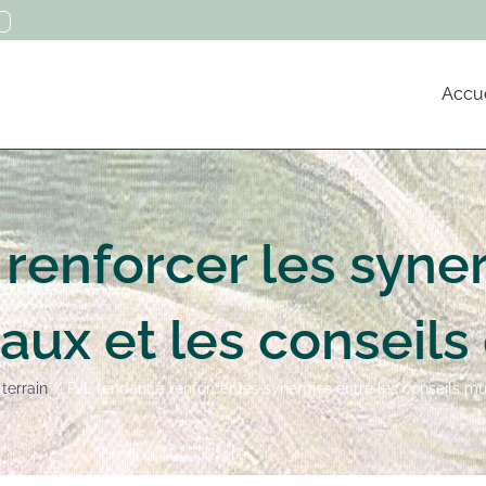
Accue
 renforcer les syner
paux et les conseil
 terrain
PJL tendant à renforcer les synergies entre les conseils m