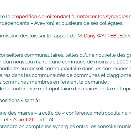
re la
proposition de loi tendant à renforcer les synergies 
ndépendants – Aveyron) et plusieurs de ses collègues.
mmission des lois sur le rapport de M.
Dany WATTEBLED
, 
conseillers communautaires, telles qu’une nouvelle désig
on d’un nouveau maire d’une commune de moins de 1.000 ha
candidats au conseil communautaire dans les communes de 
s maires dans les communautés de communes et d’agglomér
 des communes membres en feraient la demande ;
de la conférence métropolitaine des maires de la métropo
sitions visant à :
aine des maires » à celle de « conférence métropolitaine 
ct.
et
s/s amt 21
– art. 10) ;
 de prendre en compte les synergies entre les conseils muni