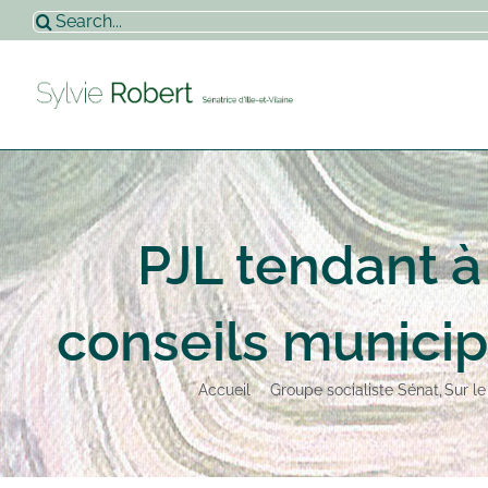
Passer
Rechercher:
au
contenu
PJL tendant à
conseils munici
Accueil
Groupe socialiste Sénat
Sur le