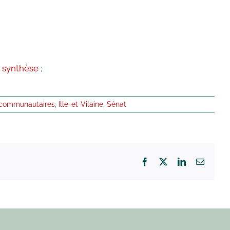
a
synthèse
;
 communautaires
,
Ille-et-Vilaine
,
Sénat
Facebook
X
LinkedIn
Email