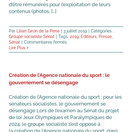
d’être rémunérés pour l’exploitation de leurs
contenus (photos, [...]
Par
Lilian Giron de la Pena
|
3 juillet 2019
|
Catégories :
Groupe socialiste Sénat
|
Tags:
2019
,
Editeurs
,
Presse
,
sur
Sénat
|
Commentaires fermés
Fiers
Lire Plus
de
l’adoption
en
2e lecture
Création de l’Agence nationale du sport : le
de
sa
gouvernement se désengage
proposition
de
Création de l’Agence nationale du sport : pour les
loi
sénateurs socialistes, le gouvernement se
créant
un
désengage Lors de l’examen au Sénat du projet
droit
de loi Jeux Olympiques et Paralympiques de
voisin
2024, le groupe socialiste s’est opposé à
au
la création de l’Agence nationale du sport, dans
profit