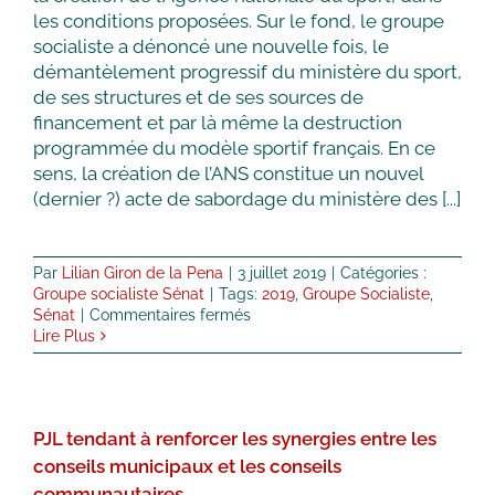
les conditions proposées. Sur le fond, le groupe
des
agences
socialiste a dénoncé une nouvelle fois, le
et
démantèlement progressif du ministère du sport,
des
de ses structures et de ses sources de
éditeurs
financement et par là même la destruction
de
presse
programmée du modèle sportif français. En ce
sens, la création de l’ANS constitue un nouvel
(dernier ?) acte de sabordage du ministère des [...]
Par
Lilian Giron de la Pena
|
3 juillet 2019
|
Catégories :
Groupe socialiste Sénat
|
Tags:
2019
,
Groupe Socialiste
,
sur
Sénat
|
Commentaires fermés
Création
Lire Plus
de
l’Agence
nationale
du
PJL tendant à renforcer les synergies entre les
sport :
le
conseils municipaux et les conseils
gouvernement
communautaires