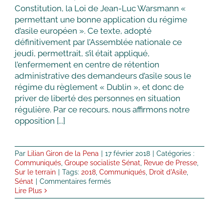
Constitution, la Loi de Jean-Luc Warsmann «
permettant une bonne application du régime
d’asile européen ». Ce texte, adopté
définitivement par l’Assemblée nationale ce
jeudi, permettrait, s’il était appliqué,
l’enfermement en centre de rétention
administrative des demandeurs d’asile sous le
régime du règlement « Dublin », et donc de
priver de liberté des personnes en situation
régulière. Par ce recours, nous affirmons notre
opposition [...]
Par
Lilian Giron de la Pena
|
17 février 2018
|
Catégories :
Communiqués
,
Groupe socialiste Sénat
,
Revue de Presse
,
Sur le terrain
|
Tags:
2018
,
Communiqués
,
Droit d'Asile
,
sur
Sénat
|
Commentaires fermés
Recours
Lire Plus
du
Groupe
Socialiste