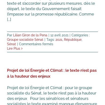
réforme
texte et s’accorder sur plusieurs mesures, dès le
«
départ, le texte du Gouvernement faisait
Buzyn
l’impasse sur la promesse républicaine. Comme
»
[...]
Par
Lilian Giron de la Pena
|
12 avril 2021
|
Catégories :
Groupe socialiste Sénat
|
Tags:
2021
,
République
,
sur
Sénat
|
Commentaires fermés
Projet
Lire Plus
de
loi
« Principes
de
Projet de loi Énergie et Climat : le texte n’est pas
la
République » :
à la hauteur des enjeux
opposition
à
Projet de loi Énergie et Climat : pour le groupe
un
socialiste du Sénat, le texte n’est pas à la hauteur
texte
essentiellement
des enjeux Pour les sénatrices et sénateurs
répressif
socialistes le texte examiné manque d’envergure