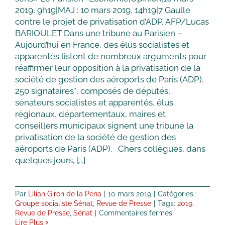
de
2019, 9h19|MAJ : 10 mars 2019, 14h19|7 Gaulle
loi
contre le projet de privatisation d’ADP. AFP/Lucas
«
BARIOULET Dans une tribune au Parisien –
Anti
Aujourd’hui en France, des élus socialistes et
casseurs
apparentés listent de nombreux arguments pour
»
et
réaffirmer leur opposition à la privatisation de la
saisit
société de gestion des aéroports de Paris (ADP).
le
250 signataires*, composés de députés,
Conseil
sénateurs socialistes et apparentés, élus
constitutionnel
régionaux, départementaux, maires et
conseillers municipaux signent une tribune la
privatisation de la société de gestion des
aéroports de Paris (ADP). Chers collègues, dans
quelques jours, [...]
Par
Lilian Giron de la Pena
|
10 mars 2019
|
Catégories :
Groupe socialiste Sénat
,
Revue de Presse
|
Tags:
2019
,
sur
Revue de Presse
,
Sénat
|
Commentaires fermés
La
Lire Plus