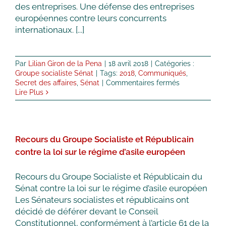
des entreprises. Une défense des entreprises
européennes contre leurs concurrents
internationaux. [...]
Par
Lilian Giron de la Pena
|
18 avril 2018
|
Catégories :
Groupe socialiste Sénat
|
Tags:
2018
,
Communiqués
,
sur
Secret des affaires
,
Sénat
|
Commentaires fermés
Projet
Lire Plus
de
loi
« Secret
des
Recours du Groupe Socialiste et Républicain
affaires », un
danger
contre la loi sur le régime d’asile européen
pour
les
Recours du Groupe Socialiste et Républicain du
libertés
Sénat contre la loi sur le régime d’asile européen
publiques
Les Sénateurs socialistes et républicains ont
décidé de déférer devant le Conseil
Constitutionnel, conformément à l’article 61 de la