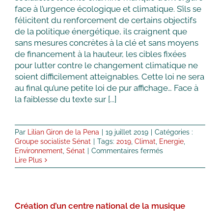
qui
face à l’urgence écologique et climatique. S’ils se
n’atteindra
félicitent du renforcement de certains objectifs
pas
de la politique énergétique, ils craignent que
ses
objectifs
sans mesures concrètes à la clé et sans moyens
de financement à la hauteur, les cibles fixées
pour lutter contre le changement climatique ne
soient difficilement atteignables. Cette loi ne sera
au final qu’une petite loi de pur affichage… Face à
la faiblesse du texte sur [...]
Par
Lilian Giron de la Pena
|
19 juillet 2019
|
Catégories :
Groupe socialiste Sénat
|
Tags:
2019
,
Climat
,
Energie
,
sur
Environnement
,
Sénat
|
Commentaires fermés
Projet
Lire Plus
de
loi
Énergie
et
Création d’un centre national de la musique
Climat :
le