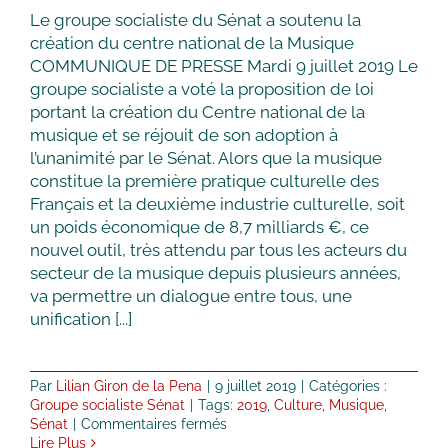
texte
Le groupe socialiste du Sénat a soutenu la
n’est
création du centre national de la Musique
pas
COMMUNIQUE DE PRESSE Mardi 9 juillet 2019 Le
à
la
groupe socialiste a voté la proposition de loi
hauteur
portant la création du Centre national de la
des
musique et se réjouit de son adoption à
enjeux
l’unanimité par le Sénat. Alors que la musique
constitue la première pratique culturelle des
Français et la deuxième industrie culturelle, soit
un poids économique de 8,7 milliards €, ce
nouvel outil, très attendu par tous les acteurs du
secteur de la musique depuis plusieurs années,
va permettre un dialogue entre tous, une
unification [...]
Par
Lilian Giron de la Pena
|
9 juillet 2019
|
Catégories :
Groupe socialiste Sénat
|
Tags:
2019
,
Culture
,
Musique
,
sur
Sénat
|
Commentaires fermés
Création
Lire Plus