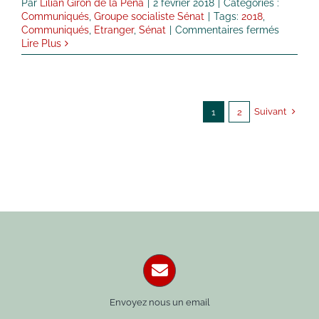
Par
Lilian Giron de la Pena
|
2 février 2018
|
Catégories :
Communiqués
,
Groupe socialiste Sénat
|
Tags:
2018
,
sur
Communiqués
,
Etranger
,
Sénat
|
Commentaires fermés
Adoptio
Lire Plus
de
la
réforme
de
la
Suivant
1
2
caisse
des
Français
de
l’Etrange
au
Sénat
Envoyez nous un email