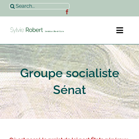
Passer
Rechercher:
au
contenu
Toggl
Naviga
Accueil
Groupe socialiste
Sylvie Robert
Sénat
Actualités
Contact