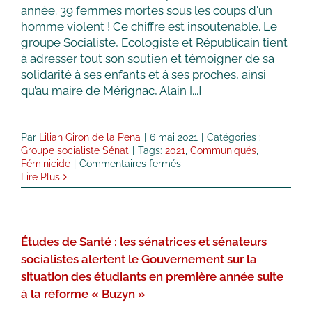
année. 39 femmes mortes sous les coups d'un
homme violent ! Ce chiffre est insoutenable. Le
groupe Socialiste, Ecologiste et Républicain tient
à adresser tout son soutien et témoigner de sa
solidarité à ses enfants et à ses proches, ainsi
qu’au maire de Mérignac, Alain [...]
Par
Lilian Giron de la Pena
|
6 mai 2021
|
Catégories :
Groupe socialiste Sénat
|
Tags:
2021
,
Communiqués
,
sur
Féminicide
|
Commentaires fermés
Les
Lire Plus
sénatrices
et
sénateurs
socialistes
Études de Santé : les sénatrices et sénateurs
profondément
indignés
socialistes alertent le Gouvernement sur la
et
situation des étudiants en première année suite
meurtris
à la réforme « Buzyn »
face
au