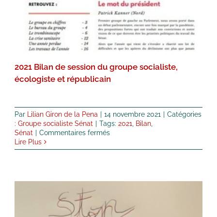
Groupe socialiste Sénat
2021 Bilan de session du groupe socialiste,
écologiste et républicain
Par
Lilian Giron de la Pena
|
14 novembre 2021
|
Catégories
:
Groupe socialiste Sénat
|
Tags:
2021
,
Bilan
,
sur
Sénat
|
Commentaires fermés
2021
Lire Plus
Bilan
de
session
du
groupe
socialiste,
écologiste
et