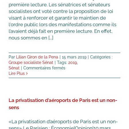
première lecture. Les sénatrices et sénateurs
socialistes ont voté contre la proposition de loi
visant à renforcer et garantir le maintien de
l'ordre public lors des manifestations comme ils
l’avaient déjà fait en première lecture. En effet,
nous sommes en [...]
Par
Lilian Giron de la Pena
|
15 mars 2019
|
Catégories :
Groupe socialiste Sénat
|
Tags:
2019
,
sur
Sénat
|
Commentaires fermés
Le
Lire Plus
groupe
socialiste
et
républicain
La privatisation d’aéroports de Paris est un non-
du
Sénat
sens
s’oppose
à
«La privatisation d’aéroports de Paris est un non-
la
sens» Le Parisien : Économie|Opinion|10 mars
proposition