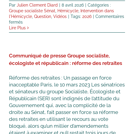
Par
Julien Clement Diard
|
8 avril 2026
|
Catégories :
Groupe socialiste Sénat
,
Hémicycle
,
Intervention dans
l'Hémicycle
,
Question
,
Vidéos
|
Tags:
2026
|
Commentaires
sur
fermés
Où
Lire Plus
est
passé
le
projet
Communiqué de presse Groupe socialiste,
de
loi
écologiste et républicain : réforme des retraites
post
États
Réforme des retraites : Un passage en force
généraux
inacceptable Paris, le 10 mars 2023 Les sénatrices
de
l’information
et sénateurs du groupe Socialiste, Écologiste et
?
Républicain (SER) sont indignés de l’attitude du
Gouvernement qui, avec la complicité de la
droite au Sénat, fait passer en force sa réforme
des retraites en utilisant le recours au vote
bloqué, alors qu’un millier d’amendements
étaient à examiner et qu’il restait trois jours de