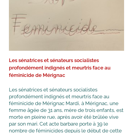
Les sénatrices et sénateurs
républicain
socialistes profondément indignés
et meurtris face au féminicide de
Mérignac
Groupe socialiste Sénat
Les sénatrices et sénateurs socialistes
profondément indignés et meurtris face au
féminicide de Mérignac
Les sénatrices et sénateurs socialistes
profondément indignés et meurtris face au
féminicide de Mérignac Mardi, à Mérignac, une
femme âgée de 31 ans, mère de trois enfants, est
morte en pleine rue, après avoir été brûlée vive
par son mari. Cet acte barbare porte à 39 le
nombre de féminicides depuis le début de cette