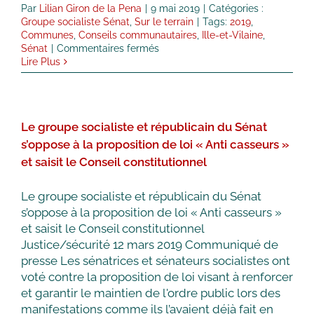
Par
Lilian Giron de la Pena
|
9 mai 2019
|
Catégories :
Groupe socialiste Sénat
,
Sur le terrain
|
Tags:
2019
,
Communes
,
Conseils communautaires
,
Ille-et-Vilaine
,
sur
Sénat
|
Commentaires fermés
PJL
Lire Plus
tendant
à
renforcer
les
Le groupe socialiste et républicain du Sénat
synergies
entre
s’oppose à la proposition de loi « Anti casseurs »
les
et saisit le Conseil constitutionnel
conseils
municipaux
et
Le groupe socialiste et républicain du Sénat
les
s’oppose à la proposition de loi « Anti casseurs »
conseils
et saisit le Conseil constitutionnel
communautaires
Justice/sécurité 12 mars 2019 Communiqué de
presse Les sénatrices et sénateurs socialistes ont
voté contre la proposition de loi visant à renforcer
et garantir le maintien de l'ordre public lors des
manifestations comme ils l’avaient déjà fait en