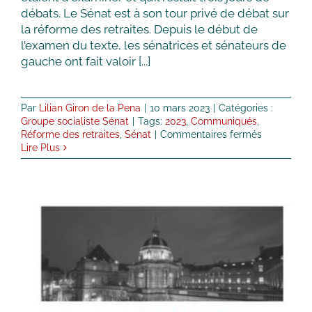
débats. Le Sénat est à son tour privé de débat sur
la réforme des retraites. Depuis le début de
l’examen du texte, les sénatrices et sénateurs de
gauche ont fait valoir [...]
Par
Lilian Giron de la Pena
|
10 mars 2023
|
Catégories :
Groupe socialiste Sénat
|
Tags:
2023
,
Communiqués
,
sur
Réforme des retraites
,
Sénat
|
Commentaires fermés
Communiq
Lire Plus
de
presse
Groupe
socialiste,
écologiste
et
républicain
:
réforme
2021 Bilan de session du groupe
des
socialiste, écologiste et
retraites
républicain