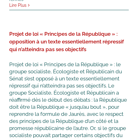
Études
Lire Plus
de
Santé
:
les
Projet de loi « Principes de la République » :
sénatrices
et
opposition à un texte essentiellement répressif
sénateurs
qui n’atteindra pas ses objectifs
socialistes
alertent
le
Projet de loi « Principes de la République » : le
Gouvernement
groupe socialiste, Écologiste et Républicain du
sur
Sénat s’est opposé à un texte essentiellement
la
répressif qui n’atteindra pas ses objectifs. Le
situation
groupe Socialiste, Écologiste et Républicain a
des
étudiants
réaffirmé dès le début des débats : la République
en
doit être la République « jusqu’au bout », pour
première
reprendre la formule de Jaurès, avec le respect
année
des principes de la République d’un côté et la
suite
promesse républicaine de l’autre. Or, si le groupe
à
la
socialiste pouvait partager certains objectifs du