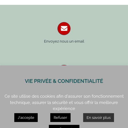
Envoyez nous un email
VIE PRIVÉE & CONFIDENTIALITÉ
Paris : 01 42 34 14 59
Rennes : 02 99 41 70 54
Ce site utilise des cookies afin d'assurer son fonctionnement
technique, assurer la sécurité et vous offrir la meilleure
expérience
J'accepte
Refuser
En savoir plus
Paris : 15, rue de Vaugirard
Rennes : 21, quai Lamennais