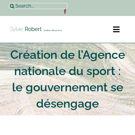
Passer
Rechercher:
au
contenu
Toggl
Naviga
Création de l’Agence
Accueil
nationale du sport :
Sylvie Robert
le gouvernement se
Actualités
désengage
Contact