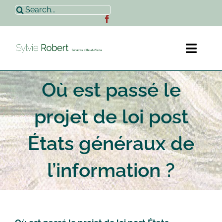
Passer
Rechercher:
au
contenu
Toggl
Naviga
Où est passé le
Accueil
projet de loi post
Sylvie Robert
États généraux de
Actualités
l’information ?
Contact