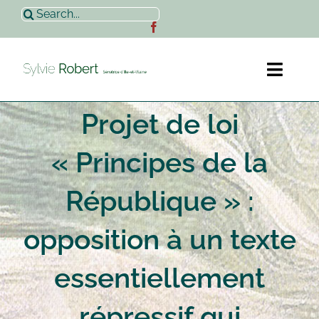
Passer
Rechercher:
au
contenu
Toggl
Naviga
Projet de loi
Accueil
« Principes de la
Sylvie Robert
République » :
Actualités
opposition à un texte
Contact
essentiellement
répressif qui