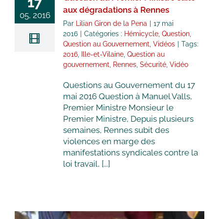
17
aux dégradations à Rennes
05, 2016
Par
Lilian Giron de la Pena
|
17 mai
2016
|
Catégories :
Hémicycle
,
Question
,
Question au Gouvernement
,
Vidéos
|
Tags:
2016
,
Ille-et-Vilaine
,
Question au
gouvernement
,
Rennes
,
Sécurité
,
Vidéo
Questions au Gouvernement du 17
mai 2016 Question à Manuel Valls,
Premier Ministre Monsieur le
Premier Ministre, Depuis plusieurs
semaines, Rennes subit des
violences en marge des
manifestations syndicales contre la
loi travail, [...]