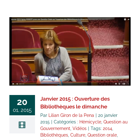
Janvier 2015 : Ouverture des
Bibliothèques le dimanche
Hémicycle
Question au Gouvernement
Vidéos
Janvier 2015 : Ouverture des
20
Bibliothèques le dimanche
01, 2015
Par
Lilian Giron de la Pena
|
20 janvier
2015
|
Catégories :
Hémicycle
,
Question au
Gouvernement
,
Vidéos
|
Tags:
2014
,
Bibliothèques
,
Culture
,
Question orale
,