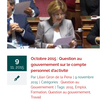
Octobre 2015 : Question au
gouvernement sur le compte
personnel d’activité
Question au Gouvernement
Octobre 2015 : Question au
9
gouvernement sur le compte
11, 2015
personnel d’activité
Par
Lilian Giron de la Pena
|
9 novembre
2015
|
Catégories :
Question au
Gouvernement
|
Tags:
2015
,
Emploi
,
Formation
,
Question au gouvernement
,
Travail