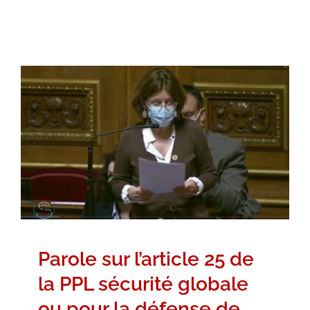
Parole sur l’article 25 de la PPL
sécurité globale ou pour la
défense de l’amendement de
suppression du groupe
Hémicycle
Intervention dans l'Hémicycle
Vidéos
Parole sur l’article 25 de
la PPL sécurité globale
ou pour la défense de