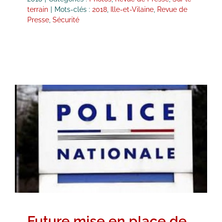
terrain
|
Mots-clés :
2018
,
Ille-et-Vilaine
,
Revue de
Presse
,
Sécurité
Future mise en place de la Police
de Sécurité au Quotidien (PSQ)
dans les commissariats ?
Revue de Presse
Future mise en place de