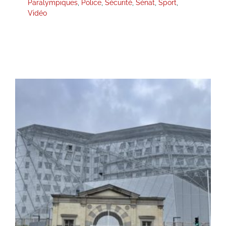
Paralympiques
,
Police
,
Sécurité
,
Sénat
,
Sport
,
Vidéo
Visite au Centre Pénitentiaire des
femmes – quartier de prise en
charge de la radicalisation