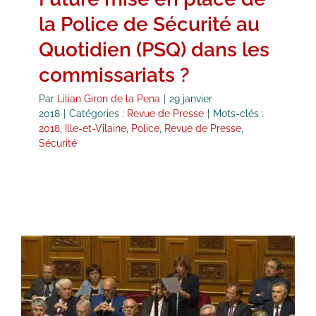
la Police de Sécurité au
Quotidien (PSQ) dans les
commissariats ?
Par
Lilian Giron de la Pena
|
29 janvier
2018
|
Catégories :
Revue de Presse
|
Mots-clés :
2018
,
Ille-et-Vilaine
,
Police
,
Revue de Presse
,
Sécurité
Question au Premier Ministre suite
aux dégradations à Rennes