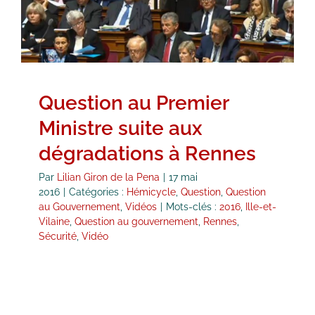
Hémicycle
Question
Question au Gouvernement
Vidéos
Question au Premier
Ministre suite aux
dégradations à Rennes
Par
Lilian Giron de la Pena
|
17 mai
2016
|
Catégories :
Hémicycle
,
Question
,
Question
au Gouvernement
,
Vidéos
|
Mots-clés :
2016
,
Ille-et-
Vilaine
,
Question au gouvernement
,
Rennes
,
Sécurité
,
Vidéo