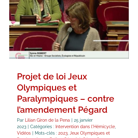
Projet de loi Jeux Olympiques et
Paralympiques – contre
l’amendement Pégard
Intervention dans l'Hémicycle
Vidéos
Projet de loi Jeux
Olympiques et
Paralympiques – contre
l’amendement Pégard
Par
Lilian Giron de la Pena
|
25 janvier
2023
|
Catégories :
Intervention dans l'Hémicycle
,
Vidéos
|
Mots-clés :
2023
,
Jeux Olympiques et