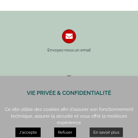
Envoyez nous un email
VIE PRIVÉE & CONFIDENTIALITÉ
Paris : 01 42 34 14 59
Rennes : 02 99 41 70 54
Ce site utilise des cookies afin d'assurer son fonctionnement
technique, assurer la sécurité et vous offrir la meilleure
expérience
J'accepte
Refuser
En savoir plus
Paris : 15, rue de Vaugirard