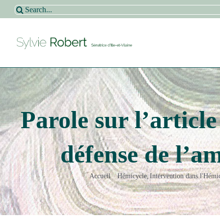
Passer
Rechercher:
au
contenu
Parole sur l’articl
défense de l’a
Accueil
Hémicycle
Intervention dans l'Hémi