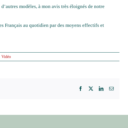
 d’autres modèles, à mon avis très éloignés de notre
es Français au quotidien par des moyens effectifs et
,
Vidéo
Facebook
X
LinkedIn
Email