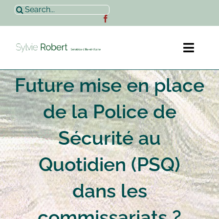
Passer
Rechercher:
au
contenu
Toggl
Naviga
Future mise en place
Accueil
de la Police de
Sylvie Robert
Sécurité au
Actualités
Quotidien (PSQ)
Contact
dans les
commissariats ?