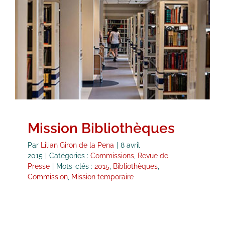
Mission Bibliothèques
Commissions
Revue de Presse
Mission Bibliothèques
Par
Lilian Giron de la Pena
|
8 avril
2015
|
Catégories :
Commissions
,
Revue de
Presse
|
Mots-clés :
2015
,
Bibliothèques
,
Commission
,
Mission temporaire