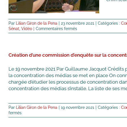
Commissions
Propositions de loi
Rapports
Par
Lilian Giron de la Pena
|
23 novembre 2021
|
Catégories :
Co
sur
Sénat
,
Vidéo
|
Commentaires fermés
Examen
de
la
PPL
Création d’une commission d’enquête sur la concent
Bibliothèques
et
Lecture
Le 19 novembre 2021 Par Guillaume Jacquot Crédits pho
Publique
la concentration des médias se met en place On conna
conformément
chargée d’étudier les processus de concentration dan
à
la
concentration des médias s’installe. La liste de ses me
procédure
de
législation
Par
Lilian Giron de la Pena
|
19 novembre 2021
|
Catégories :
Co
en
sur
fermés
C°.
Création
d’une