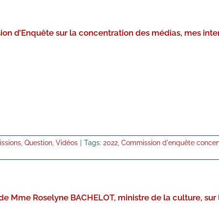
n d’Enquête sur la concentration des médias, mes interro
ssions
,
Question
,
Vidéos
|
Tags:
2022
,
Commission d'enquête concen
 de Mme Roselyne BACHELOT, ministre de la culture, sur 