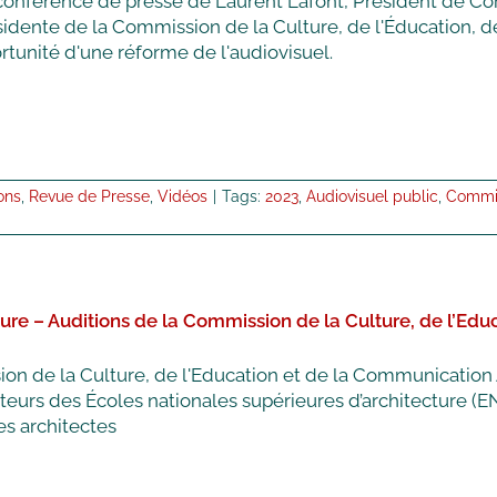
conférence de presse de Laurent Lafont, Président de Comm
en
idente de la Commission de la Culture, de l'Éducation, d
audition
ortunité d'une réforme de l'audiovisuel.
au
Sénat
ons
,
Revue de Presse
,
Vidéos
|
Tags:
2023
,
Audiovisuel public
,
Commis
ure – Auditions de la Commission de la Culture, de l’Ed
n de la Culture, de l'Education et de la Communication 
teurs des Écoles nationales supérieures d’architecture (EN
es architectes