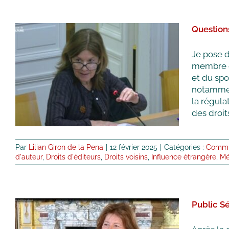
Question
Questions à Mme Jentile de
Je pose 
Canecaude (ARCOM) en
membre d
et du spo
audition au Sénat
notamment
Commission Culture
Commissions
la régula
Vidéos
des droits
Par
Lilian Giron de la Pena
|
12 février 2025
|
Catégories :
Commis
d'auteur
,
Droits d'éditeurs
,
Droits voisins
,
Influence étrangère
,
Mé
Public Sé