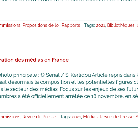
mmissions
,
Propositions de loi
,
Rapports
|
Tags:
2021
,
Bibliothèques
,
ration des médias en France
to principale : © Sénat / S. Kerlidou Article repris dan
ît désormais la composition et les potentielles figures 
s le secteur des médias. Focus sur les enjeux de ses futu
mbres a été officiellement arrêtée ce 18 novembre, en séanc
mmissions
,
Revue de Presse
|
Tags:
2021
,
Médias
,
Revue de Presse
,
S