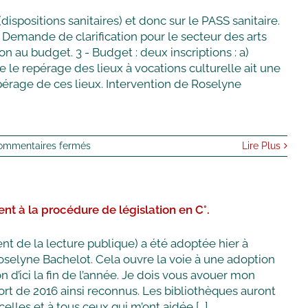
dispositions sanitaires) et donc sur le PASS sanitaire.
 Demande de clarification pour le secteur des arts
tion au budget. 3 - Budget : deux inscriptions : a)
e le repérage des lieux à vocations culturelle ait une
pérage de ces lieux. Intervention de Roselyne
sur
ommentaires fermés
Lire Plus
Audition
de
Mme
Roselyne
 à la procédure de législation en C°.
BACHELOT,
ministre
de
nt de la lecture publique) a été adoptée hier à
la
oselyne Bachelot. Cela ouvre la voie à une adoption
culture,
d’ici la fin de l’année. Je dois vous avouer mon
sur
le
t de 2016 ainsi reconnus. Les bibliothèques auront
projet
lles et à tous ceux qui m’ont aidée [...]