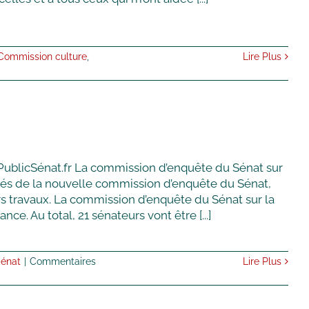
de
loi
de
finances
Commission culture
,
Lire Plus
pour
2022
en
Commission
Culture
s PublicSénat.fr La commission d’enquête du Sénat sur
clés de la nouvelle commission d’enquête du Sénat,
rs travaux. La commission d’enquête du Sénat sur la
e. Au total, 21 sénateurs vont être [...]
énat
|
Commentaires
Lire Plus