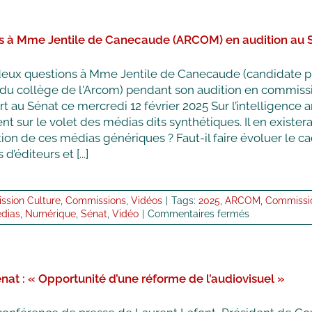
s à Mme Jentile de Canecaude (ARCOM) en audition au 
deux questions à Mme Jentile de Canecaude (candidate pr
u collège de l'Arcom) pendant son audition en commissio
rt au Sénat ce mercredi 12 février 2025 Sur l’intelligence ar
 sur le volet des médias dits synthétiques. Il en existe
tion de ces médias génériques ? Faut-il faire évoluer le c
 d’éditeurs et [...]
sion Culture
,
Commissions
,
Vidéos
|
Tags:
2025
,
ARCOM
,
Commissio
sur
dias
,
Numérique
,
Sénat
,
Vidéo
|
Commentaires fermés
Questions
à
Mme
Jentile
nat : « Opportunité d’une réforme de l’audiovisuel »
de
Canecaude
(ARCOM)