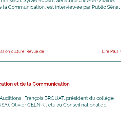
ission, Sylvie Robert, Sénatrice d'Ille-et-Vilaine,
e la Communication, est interviewée par Public Sénat
sion culture
,
Revue de
Lire Plus
ucation et de la Communication
Auditions : François BROUAT, président du collège
SA), Olivier CELNIK , élu au Conseil national de