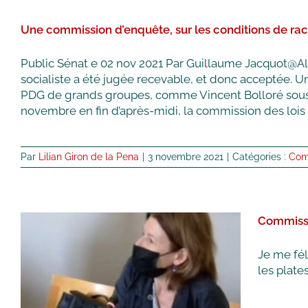
commission
d’enquête
Une commission d’enquête, sur les conditions de ra
sur
la
concentration
Public Sénat e 02 nov 2021 Par Guillaume Jacquot@A
des
socialiste a été jugée recevable, et donc acceptée. U
médias
PDG de grands groupes, comme Vincent Bolloré sous le
en
France
novembre en fin d’après-midi, la commission des lois d
Par
Lilian Giron de la Pena
|
3 novembre 2021
|
Catégories :
Com
Commissi
Commission Culture :
Je me fél
les plat
Audition des représentants
de Google et de Facebook