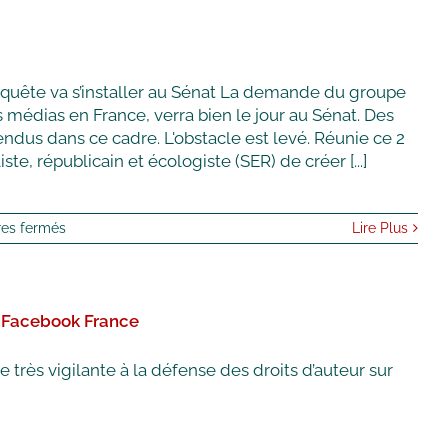
quête va s’installer au Sénat La demande du groupe
 médias en France, verra bien le jour au Sénat. Des
dus dans ce cadre. L'obstacle est levé. Réunie ce 2
e, républicain et écologiste (SER) de créer [...]
sur
es fermés
Lire Plus
Une
commission
d’enquête,
sur
e Facebook France
les
conditions
de
e très vigilante à la défense des droits d’auteur sur
rachat
des
médias
en