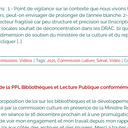
ns : 1 - Point de vigilance sur le contexte que nous vivons (
urs, peut-on envisager de prolonger de l’année blanche. 2-
ecteur fragilisé car peu structuré et précision sur l’inscrip
es locales souhait de déconcentration dans les DRAC, b) qu
dimension de soutien du ministère de la culture et du re
liquer [...]
missions
,
Vidéos
|
Tags:
2021
,
Commission culture
,
Sénat
,
Vidéo
|
C
e la PPL Bibliothèques et Lecture Publique conformément
roposition de loi sur les bibliothèques et le développeme
té par la commission culture en présence de la Ministre R
e en séance le 16 décembre prochain et à une promulgation 
de voir mon engagement et mon travail depuis mon rappor
r loi aux côtés des archives et des musées. Merci à toutes ce