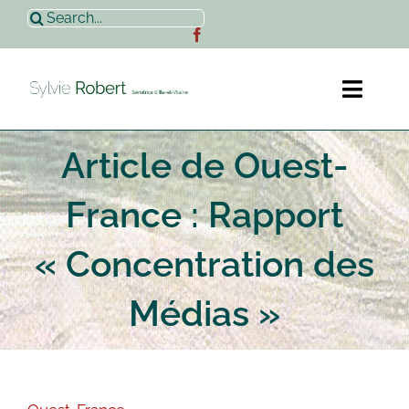
Passer
Rechercher:
au
contenu
Toggl
Naviga
Article de Ouest-
Accueil
France : Rapport
Sylvie Robert
« Concentration des
Actualités
Médias »
Contact