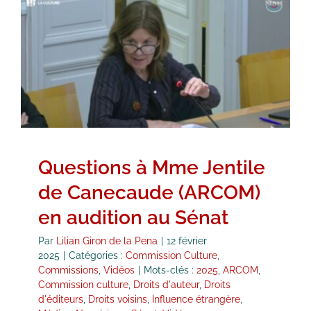
Questions à Mme Jentile de
Canecaude (ARCOM) en audition
au Sénat
Commission Culture
Commissions
Vidéos
Questions à Mme Jentile
de Canecaude (ARCOM)
en audition au Sénat
Par
Lilian Giron de la Pena
|
12 février
2025
|
Catégories :
Commission Culture
,
Commissions
,
Vidéos
|
Mots-clés :
2025
,
ARCOM
,
Commission culture
,
Droits d'auteur
,
Droits
d'éditeurs
,
Droits voisins
,
Influence étrangère
,