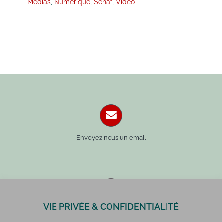
Médias
,
Numérique
,
Sénat
,
Vidéo
Envoyez nous un email
VIE PRIVÉE & CONFIDENTIALITÉ
Paris : 01 42 34 14 59
Rennes : 02 99 41 70 54