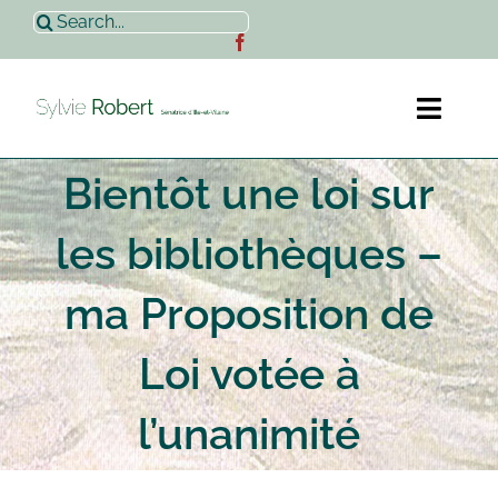
Passer
Rechercher:
au
contenu
Toggl
Naviga
Bientôt une loi sur
Accueil
les bibliothèques –
Sylvie Robert
ma Proposition de
Actualités
Loi votée à
Contact
l’unanimité