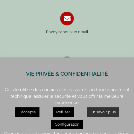
Envoyez nous un email
VIE PRIVÉE & CONFIDENTIALITÉ
Paris : 01 42 34 14 59
Rennes : 02 99 41 70 54
Ce site utilise des cookies afin d'assurer son fonctionnement
technique, assurer la sécurité et vous offrir la meilleure
expérience
J'accepte
Refuser
En savoir plus
Paris : 15, rue de Vaugirard
Rennes : 21, quai Lamennais
Configuration
Vous pouvez en savoir plus sur les cookies que nous utilisons