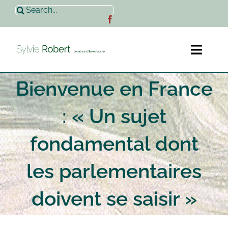
Passer
Rechercher:
au
contenu
Toggl
Naviga
Bienvenue en France
Accueil
: « Un sujet
Sylvie Robert
fondamental dont
Actualités
les parlementaires
Contact
doivent se saisir »