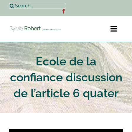
Passer
Rechercher:
au
contenu
Toggl
Naviga
Accueil
Ecole de la
Sylvie Robert
confiance discussion
Actualités
de l’article 6 quater
Contact