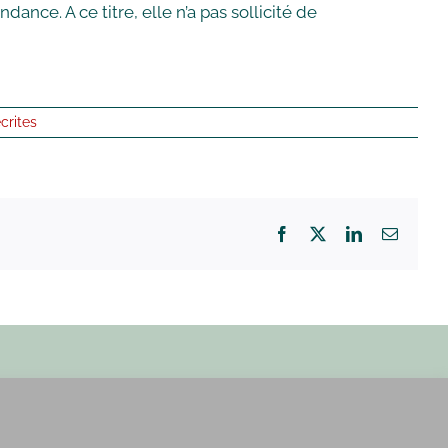
nce. A ce titre, elle n’a pas sollicité de
crites
Facebook
X
LinkedIn
Email