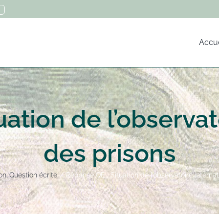
Accue
ation de l’observat
des prisons
on
Question écrite
Réponse QE : Situation de l’observatoire interna