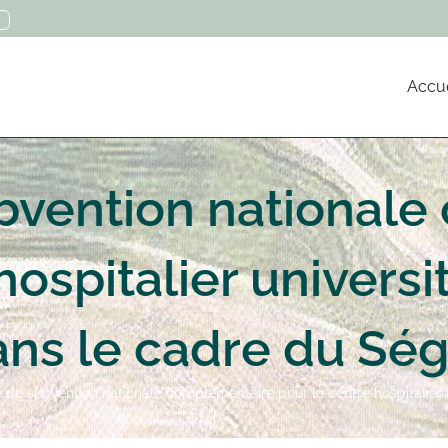
Accue
vention nationale
hospitalier univers
ns le cadre du Sé
e subvention nationale complémentaire pour le centre hospitalier 