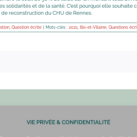
solidarités et de la santé. C’est pourquoi elle souhaite c
t de reconstruction du CHU de Rennes.
stion
,
Question écrite
|
Mots-clés :
2021
,
Ille-et-Vilaine
,
Questions écri
VIE PRIVÉE & CONFIDENTIALITÉ
Paris : 01 42 34 14 59
Rennes : 02 99 41 70 54