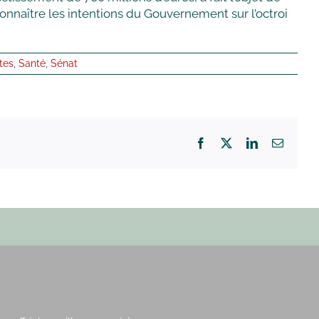
onnaître les intentions du Gouvernement sur l’octroi
tes
,
Santé
,
Sénat
Facebook
X
LinkedIn
Email
Paris : 15, rue de Vaugirard
Rennes : 21, quai Lamennais