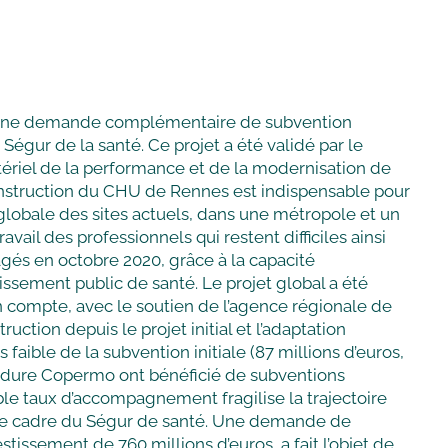
 sur une demande complémentaire de subvention
Ségur de la santé. Ce projet a été validé par le
stériel de la performance et de la modernisation de
econstruction du CHU de Rennes est indispensable pour
globale des sites actuels, dans une métropole et un
il des professionnels qui restent difficiles ainsi
agés en octobre 2020, grâce à la capacité
lissement public de santé. Le projet global a été
 compte, avec le soutien de l’agence régionale de
ction depuis le projet initial et l’adaptation
aible de la subvention initiale (87 millions d’euros,
océdure Copermo ont bénéficié de subventions
le taux d’accompagnement fragilise la trajectoire
 le cadre du Ségur de santé. Une demande de
stissement de 760 millions d’euros, a fait l’objet de