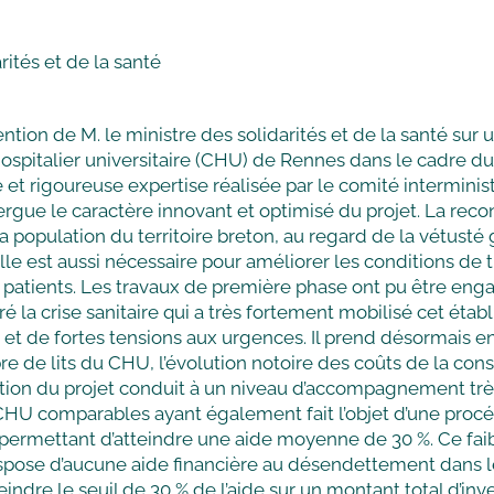
rités et de la santé
tention de M. le ministre des solidarités et de la santé
ospitalier universitaire (CHU) de Rennes dans le cadre du 
e et rigoureuse expertise réalisée par le comité intermini
exergue le caractère innovant et optimisé du projet. La r
population du territoire breton, au regard de la vétusté 
st aussi nécessaire pour améliorer les conditions de trava
s patients. Les travaux de première phase ont pu être eng
ré la crise sanitaire qui a très fortement mobilisé cet étab
t de fortes tensions aux urgences. Il prend désormais en
de lits du CHU, l’évolution notoire des coûts de la constru
tion du projet conduit à un niveau d’accompagnement très f
des CHU comparables ayant également fait l’objet d’une pr
ermettant d’atteindre une aide moyenne de 30 %. Ce faib
dispose d’aucune aide financière au désendettement dans
indre le seuil de 30 % de l’aide sur un montant total d’inve