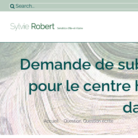
Passer
Rechercher:
au
contenu
Demande de sub
pour le centre 
da
Accueil
Question
Question écrite
Demande d