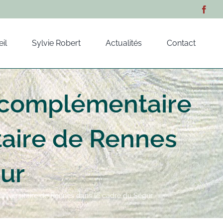
il
Sylvie Robert
Actualités
Contact
 complémentaire
itaire de Rennes
gur
universitaire de Rennes dans le cadre du Ségur