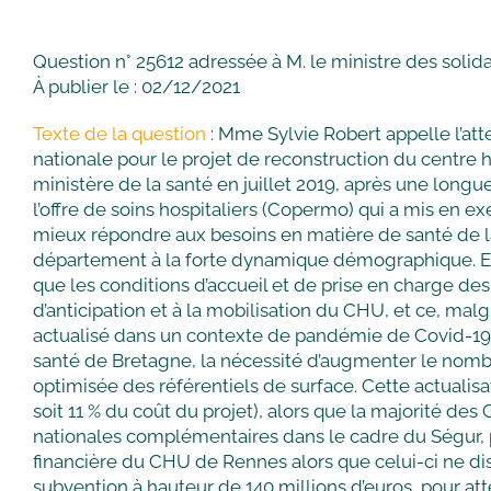
Question n° 25612 adressée à M. le ministre des solida
À publier le : 02/12/2021
Texte de la question
: Mme Sylvie Robert appelle l’at
nationale pour le projet de reconstruction du centre h
ministère de la santé en juillet 2019, après une longu
l’offre de soins hospitaliers (Copermo) qui a mis en 
mieux répondre aux besoins en matière de santé de la 
département à la forte dynamique démographique. Elle e
que les conditions d’accueil et de prise en charge de
d’anticipation et à la mobilisation du CHU, et ce, malg
actualisé dans un contexte de pandémie de Covid-19 e
santé de Bretagne, la nécessité d’augmenter le nombre 
optimisée des référentiels de surface. Cette actualisa
soit 11 % du coût du projet), alors que la majorité 
nationales complémentaires dans le cadre du Ségur, p
financière du CHU de Rennes alors que celui-ci ne 
subvention à hauteur de 140 millions d’euros, pour atte