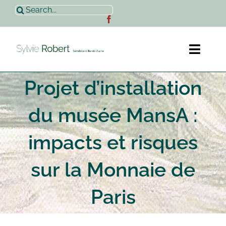
Passer
Rechercher:
au
contenu
Toggl
Naviga
Projet d’installation
Accueil
du musée MansA :
Sylvie Robert
impacts et risques
Actualités
sur la Monnaie de
Contact
Paris