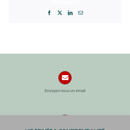
Partagez !
Facebook
X
LinkedIn
Email
Envoyez nous un email