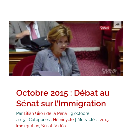
Octobre 2015 : Débat au Sénat sur
l’Immigration
Hémicycle
Octobre 2015 : Débat au
Sénat sur l’Immigration
Par
Lilian Giron de la Pena
|
9 octobre
2015
|
Catégories :
Hémicycle
|
Mots-clés :
2015
,
Immigration
,
Sénat
,
Vidéo