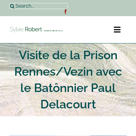
Passer
Rechercher:
au
contenu
Toggl
Naviga
Visite de la Prison
Accueil
Rennes/Vezin avec
Sylvie Robert
le Batônnier Paul
Actualités
Delacourt
Contact