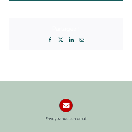
Partagez !
Facebook
X
LinkedIn
Email
Envoyez nous un email