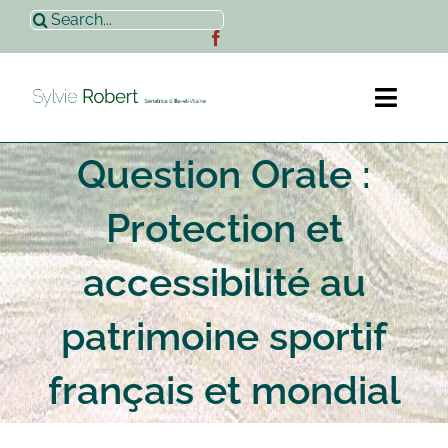
Passer
Rechercher:
au
contenu
Toggl
Naviga
Question Orale :
Accueil
Protection et
Sylvie Robert
accessibilité au
Actualités
patrimoine sportif
Contact
français et mondial