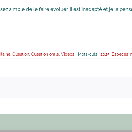
ssez simple de le faire évoluer, il est inadapté et je là pe
Vilaine
,
Question
,
Question orale
,
Vidéos
|
Mots-clés :
2025
,
Espèces i