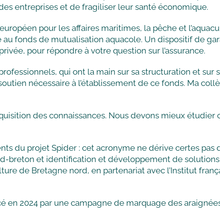
 des entreprises et de fragiliser leur santé économique.
uropéen pour les affaires maritimes, la pêche et l’aquacu
ue au fonds de mutualisation aquacole. Un dispositif de g
rivée, pour répondre à votre question sur l’assurance.
rofessionnels, qui ont la main sur sa structuration et sur 
t le soutien nécessaire à l’établissement de ce fonds. Ma c
uisition des connaissances. Nous devons mieux étudier c
ents du projet Spider : cet acronyme ne dérive certes pas
breton et identification et développement de solutions pou
lture de Bretagne nord, en partenariat avec l’Institut fran
mencé en 2024 par une campagne de marquage des araignées