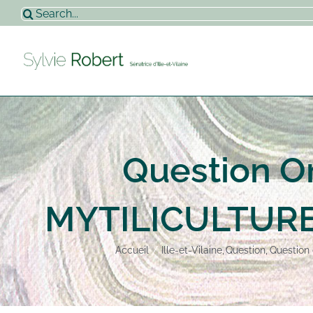
Passer
Rechercher:
au
contenu
Question O
MYTILICULTURE
Accueil
Ille-et-Vilaine
Question
Question 