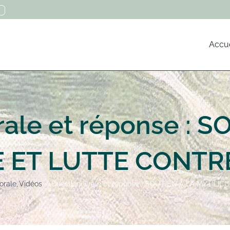
Accue
rale et réponse : S
 ET LUTTE CONTR
orale
Vidéos
Question Orale et réponse : SOUTIEN À LA MYTI