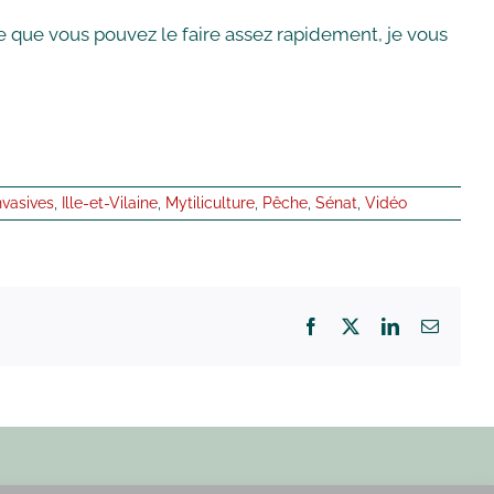
nse que vous pouvez le faire assez rapidement, je vous
nvasives
,
Ille-et-Vilaine
,
Mytiliculture
,
Pêche
,
Sénat
,
Vidéo
Facebook
X
LinkedIn
Email