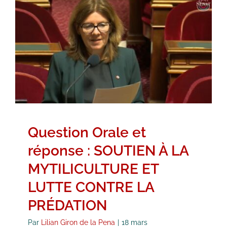
Question Orale et réponse :
SOUTIEN À LA MYTILICULTURE ET
LUTTE CONTRE LA PRÉDATION
Ille-et-Vilaine
Question
Question orale
Vidéos
Question Orale et
réponse : SOUTIEN À LA
MYTILICULTURE ET
LUTTE CONTRE LA
PRÉDATION
Par
Lilian Giron de la Pena
|
18 mars