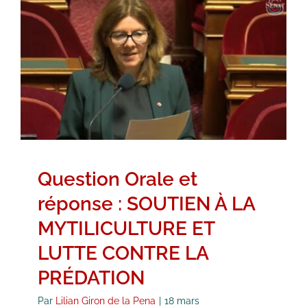
Question Orale et réponse :
SOUTIEN À LA MYTILICULTURE ET
LUTTE CONTRE LA PRÉDATION
Ille-et-Vilaine
Question
Question orale
Vidéos
Question Orale et
réponse : SOUTIEN À LA
MYTILICULTURE ET
LUTTE CONTRE LA
PRÉDATION
Par
Lilian Giron de la Pena
|
18 mars