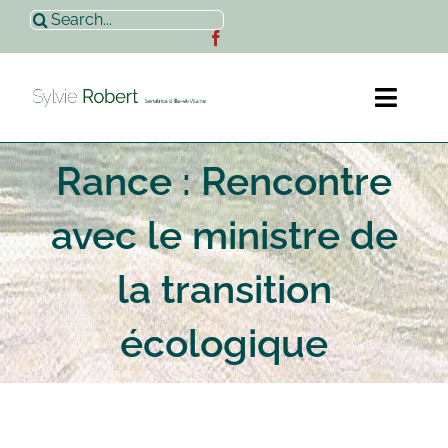
Passer
Rechercher:
au
contenu
Toggl
Naviga
Rance : Rencontre
Accueil
avec le ministre de
Sylvie Robert
la transition
Actualités
écologique
Contact