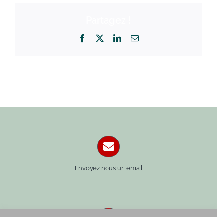
Partagez !
Facebook
X
LinkedIn
Email
Envoyez nous un email