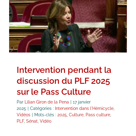
Intervention pendant la discussion
du PLF 2025 sur le Pass Culture
Intervention dans l'Hémicycle
Vidéos
Intervention pendant la
discussion du PLF 2025
sur le Pass Culture
Par
Lilian Giron de la Pena
|
17 janvier
2025
|
Catégories :
Intervention dans l'Hémicycle
,
Vidéos
|
Mots-clés :
2025
,
Culture
,
Pass culture
,
PLF
,
Sénat
,
Vidéo