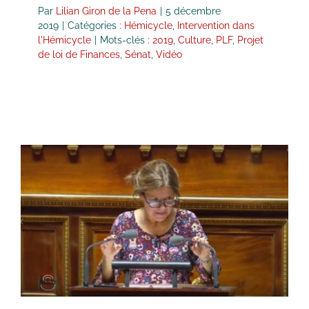
Par
Lilian Giron de la Pena
|
5 décembre
2019
|
Catégories :
Hémicycle
,
Intervention dans
l'Hémicycle
|
Mots-clés :
2019
,
Culture
,
PLF
,
Projet
de loi de Finances
,
Sénat
,
Vidéo
Projet de loi de Finances pour
2020 Mission Sport, jeunesse et vie
associative
Hémicycle
Intervention dans l'Hémicycle
Vidéos