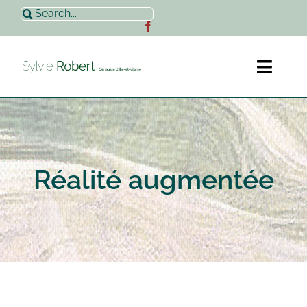
Passer
Rechercher:
au
contenu
Toggl
Naviga
Accueil
Sylvie Robert
Réalité augmentée
Actualités
Contact