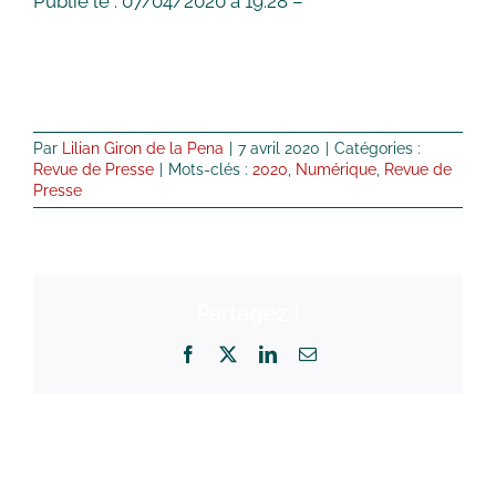
Publié le : 07/04/2020 à 19:28 –
Par
Lilian Giron de la Pena
|
7 avril 2020
|
Catégories :
Revue de Presse
|
Mots-clés :
2020
,
Numérique
,
Revue de
Presse
Partagez !
Facebook
X
LinkedIn
Email