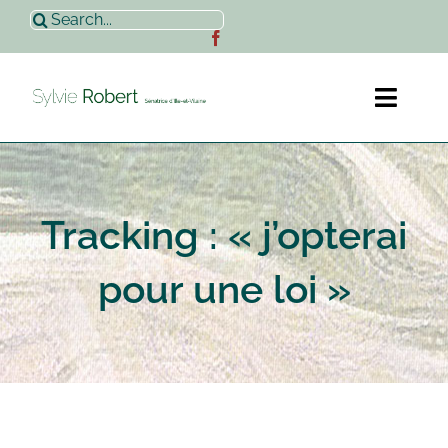
Passer
Rechercher:
au
contenu
Toggl
Naviga
Accueil
Tracking : « j’opterai
Sylvie Robert
pour une loi »
Actualités
Contact