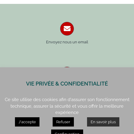
Envoyez nous un email
VIE PRIVÉE & CONFIDENTIALITÉ
Paris : 01 42 34 14 59
Rennes : 02 99 41 70 54
Ce site utilise des cookies afin d'assurer son fonctionnement
technique, assurer la sécurité et vous offrir la meilleure
expérience
J'accepte
Refuser
En savoir plus
Paris : 15, rue de Vaugirard
Rennes : 21, quai Lamennais