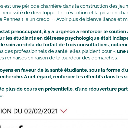
es est une période charnière dans la construction des je
a nécessité de développer la prévention et la prise en ch
té Rennes 1, a un credo : « Avoir plus de bienveillance et 
nstat préoccupant, il y a urgence à renforcer le soutien
r les étudiants en détresse psychologique était indisp
rs de soin au-delà du forfait de trois consultations, not
es des professionnels de santé, elles plaident pour «
une 
ités rennaises en raison de la lourdeur des démarches.
yens en faveur de la santé étudiante, sous la forme d
la recherche. A cet égard, renforcer les effectifs dans les
e plus de cours en présentielle, d’une réouverture partie
».