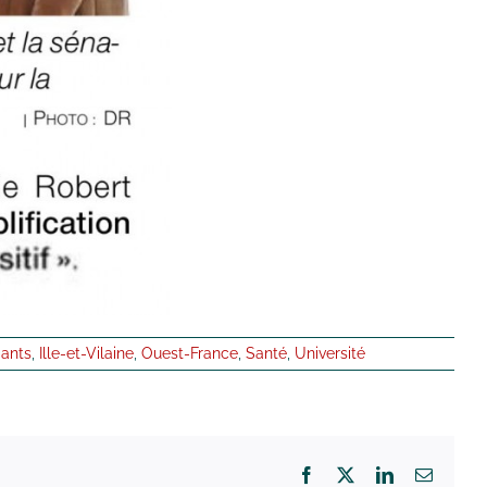
iants
,
Ille-et-Vilaine
,
Ouest-France
,
Santé
,
Université
Facebook
X
LinkedIn
Email