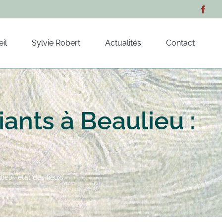
il
Sylvie Robert
Actualités
Contact
ants à Beaulieu :
ieu : état des lieux