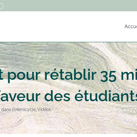
Accue
our rétablir 35 mil
faveur des étudiant
n dans l'Hémicycle
Vidéos
Un amendement pour rétablir 35 million