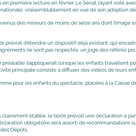
s en première lecture en février. Le Sénat l’ayant voté av
ée nationale, vraisemblablement en vue de son adoption déf
 revenus des mineurs de moins de seize ans dont l’image est
xte prévoit d’étendre un dispositif déjà existant, qui encad
 agréments ne sont pas respectés, un juge des référés pour
n préalable s’appliquerait lorsque les enfants travaillen
ivité principale consiste à diffuser des vidéos de leurs enf
me pour les enfants du spectacle, placées à la Caisse des
as clairement établie, le texte prévoit une déclaration à pa
laration obligatoire sera assorti de recommandations sur 
 des Dépôts.