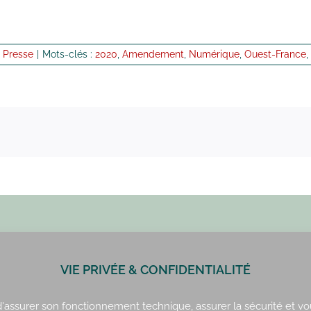
 Presse
|
Mots-clés :
2020
,
Amendement
,
Numérique
,
Ouest-France
,
VIE PRIVÉE & CONFIDENTIALITÉ
Paris : 01 42 34 14 59
Rennes : 02 99 41 70 54
 d'assurer son fonctionnement technique, assurer la sécurité et vo