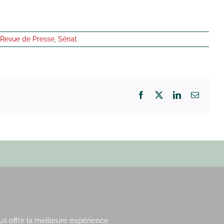
Revue de Presse
,
Sénat
Facebook
X
LinkedIn
Email
Paris : 15, rue de Vaugirard
Rennes : 21, quai Lamennais
us offrir la meilleure expérience