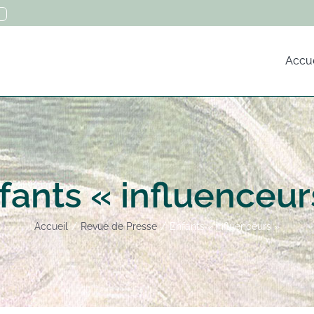
Accue
fants « influenceur
Accueil
Revue de Presse
Enfants « influenceurs »